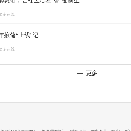
源聚链，让社区治理“智”变新生
27 胶东在线
年掖笔“上线”记
27 胶东在线
更多