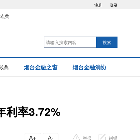
注册
登录
你点赞
彩票
烟台金融之窗
烟台金融消协
利率3.72%
A+
A-
|
举报
纠错