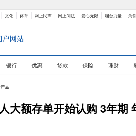
文化
体育
网上民声
网上问法
爱心无限
烟台力量
为
银行
优惠
贷款
保险
理财
行产品
大额存单开始认购 3年期 年